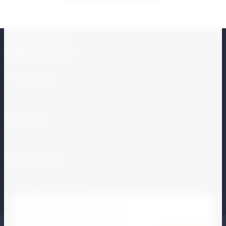
Контакты
Телефоны:
+7
(495) 215-01-51
}
Наш офис:
г. Москва, ул. Мытищинская 1-я, д. 28, стр. 1
Мы работаем
Пн-Пт: с 9.00-18.00
Этот сайт использует cookie-файлы и
другие технологии для улучшения его
работы. Продолжая работу с сайтом, Вы