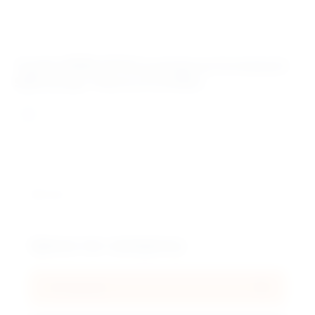
Артикул:
нет
Труба НПВХ (PVC) напорная (клеевая)
SDR 26 Дн 110х4,2 0,8 МПа
Кол-во:
Цена по запросу
В корзину