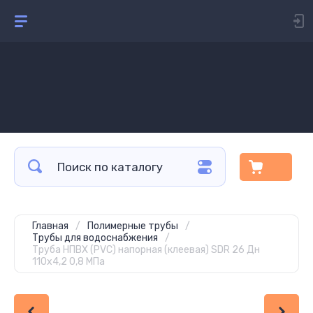
Главная
/
Полимерные трубы
/
Трубы для водоснабжения
/
Труба НПВХ (PVC) напорная (клеевая) SDR 26 Дн
110х4,2 0,8 МПа