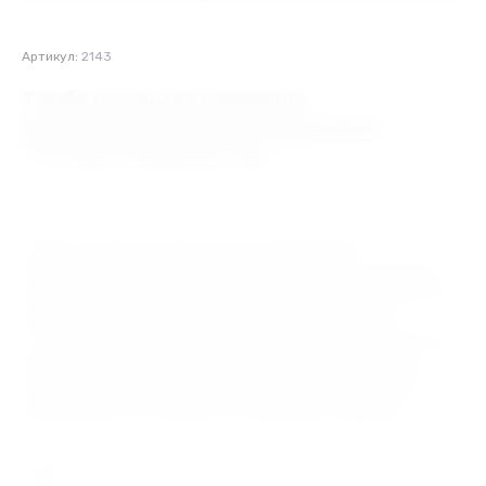
Артикул:
2143
Труба чугунная напорная
высокопрочная под соединение
"TYTON" D=80mm/ 6m
Россия
Трубы чугунные используются для прокладки
канализационных сетей и обеспечения водоотведения в
зданиях и сооружениях, при создании трубопроводов. Они
характеризуются надежностью и долговечностью,
устойчивостью к механическим повреждениям, давлению
среды внутри трубопровода, перепадам температуры.
Системы не требуют специальной шумоизоляции при
прокладке внутри зданий, не подвержены коррозии.