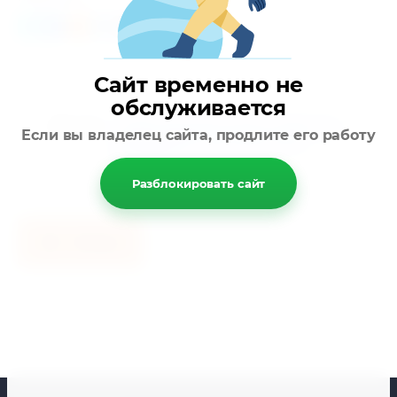
Сайт временно не
обслуживается
теги:
трубы чугунные купить в Москве
,
Если вы владелец сайта, продлите его работу
трубы ВЧШГ
,
доставка труб
чугунных
Разблокировать сайт
Назад