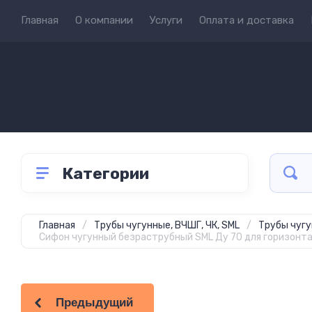
Главная
О компании
Услуги
Оплата и доставка
Категории
Главная
/
Трубы чугунные, ВЧШГ, ЧК, SML
/
Трубы чугу
Сифон чугунный безраструбный SML Ду 70 для горизонт
Предыдущий