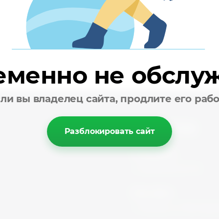
еменно не обслу
ли вы владелец сайта, продлите его раб
Контакты
Разблокировать сайт
Телефоны:
+7
(495) 215-01-51
}
Наш офис:
г. Москва, ул. Мытищинс