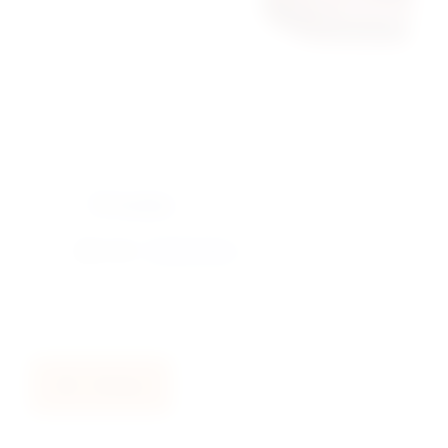
Отзывы
теги:
Сифон SML
Назад