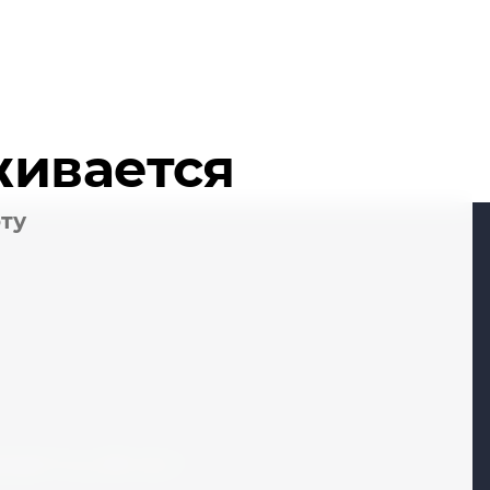
живается
оту
кая 1-я, д. 28, стр. 1