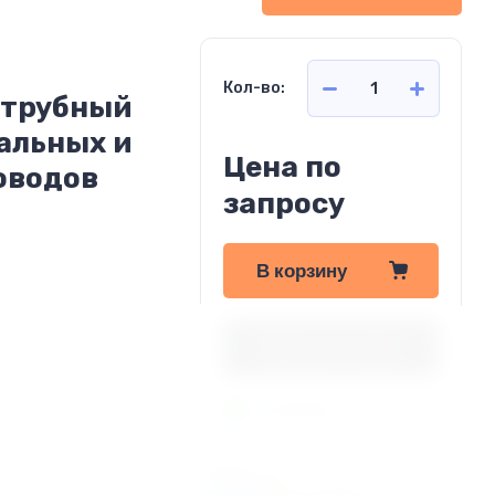
Кол-во:
струбный
тальных и
Цена по
оводов
запросу
В корзину
Купить в 1 клик
В наличии!
Поделиться: