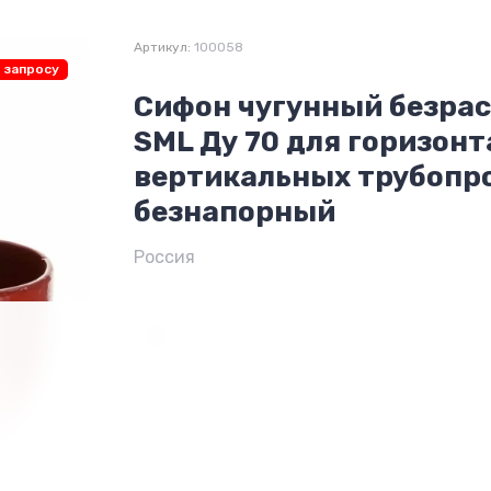
Артикул:
100058
 запросу
Сифон чугунный безра
SML Ду 70 для горизон
вертикальных трубопр
безнапорный
Россия