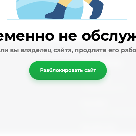
еменно не обслу
ли вы владелец сайта, продлите его раб
Контакты
Разблокировать сайт
Телефоны:
+7
(495) 215-01-51
}
Наш офис:
г. Москва, ул. Мытищинс
Мы работаем