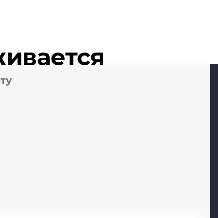
живается
оту
кая 1-я, д. 28, стр. 1