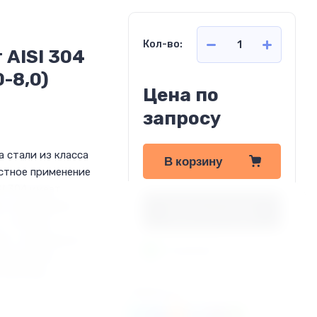
Кол-во:
AISI 304
-8,0)
Цена по
запросу
а стали из класса
В корзину
стное применение
SI 304 имеет
 в агрессивных
Купить в 1 клик
и отличные
а к негативному
В наличии!
роводная) и
(уксусная,
Поделиться: