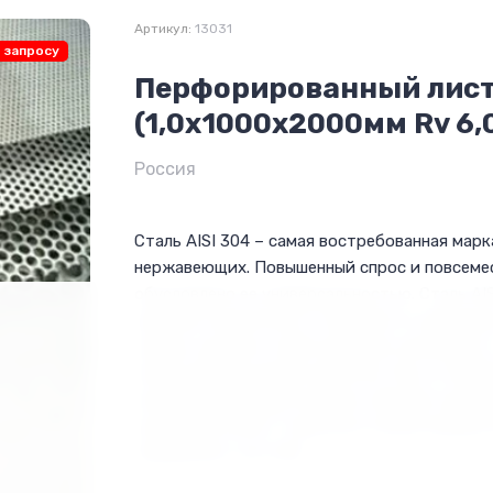
Артикул:
13031
 запросу
Перфорированный лист 
(1,0х1000х2000мм Rv 6,0
Россия
Сталь AISI 304 – самая востребованная марк
нержавеющих. Повышенный спрос и повсеме
обусловлено ее универсальностью. Сталь AI
высокие показатели устойчивости коррозии
средах, высокое сопротивление окислению 
низкотемпературные свойства. Она устойчив
воздействию воды (соленая, пресная, водоп
растворов кислот в высоких концентрациях 
муравьиная, азотная).