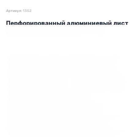
Артикул:
1352
Перфорированный алюминиевый лист
А5 (1,5х1000х2000мм Rv 10-15)
Россия
Алюминиевый лист является полуфабрикатом, который
изготавливается из алюминия или его сплавов путем
горячей деформации и дальнейшей холодной прокатки.
Перфорация снижает вес листа, но не оказывает влияния
на его прочность и надежность, благодаря чему перфолист
нашел широкое применение не только в отделке и декоре,
но и во многих отраслях промышленности.
Характеризуется высокой теплопроводностью,
коррозионной стойкостью. Благодаря высоким
пластическим свойствам металлопрокат марки А5 легко
формуется разными способами и обрабатывается.
Материал хорошо сваривается. При низких температурах