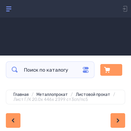
Главная
/
Металлопрокат
/
Листовой прокат
/
Лист Г/К 20.0х 446х 2399 ст3сп/пс5