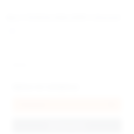
Артикул:
2859795
Лист Г/К 20.0х 446х 2399 ст3сп/пс5
Кол-во:
Цена по запросу
В корзину
Купить в 1 клик