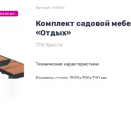
Артикул:
146800
на за шт.
Комплект садовой меб
«Отдых»
ТПК Кристи
Технические характеристики:
Размеры стола: 1555x700x720 мм
Размеры скамейки: 1200x450x440 мм