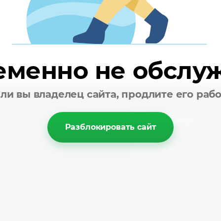
еменно не обслу
ли вы владелец сайта, продлите его раб
Контакты
Разблокировать сайт
Телефоны:
+7
(495) 215-01-51
}
Наш офис:
г. Москва, ул. Мытищинс