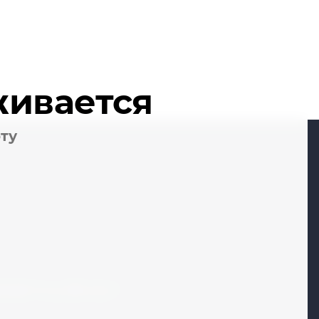
живается
оту
кая 1-я, д. 28, стр. 1