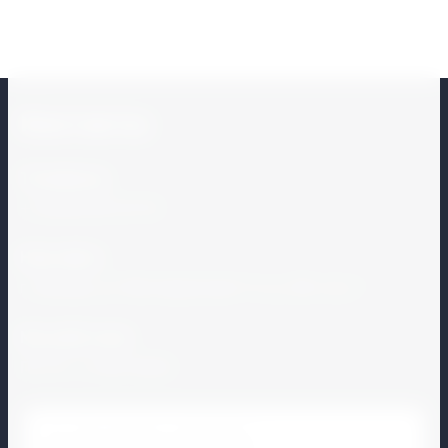
Контакты
Телефоны:
+7
(495) 215-01-51
}
Наш офис:
г. Москва, ул. Мытищинская 1-я, д. 28, стр. 1
Мы работаем
Пн-Пт: с 9.00-18.00
Этот сайт использует cookie-файлы и