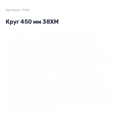
Артикул:
1988
Круг 450 мм 38ХМ
Круг 450 мм из легированной хромомолибденовой стали
38ХМ (38ХМА) отличается высокой прочностью,
пластичностью и устойчивостью к нагреву. Применяется в
машиностроении, энергетике и станкостроении для
изготовления валов, шестерен, муфт, элементов турбин и
деталей запорной арматуры, работающих при
температурах до 400 °C. Также высокопрочная сталь
38ХМА предназначается для изготовления кованых
заготовок длинномерных гребных валов со сквозным
осевым отверстием (и без него) для морских судов любого
назначения. Помимо этого, используется для производства
деталей и узлов запорной арматуры для топливных и
других трубопроводов.
Технические характеристики: